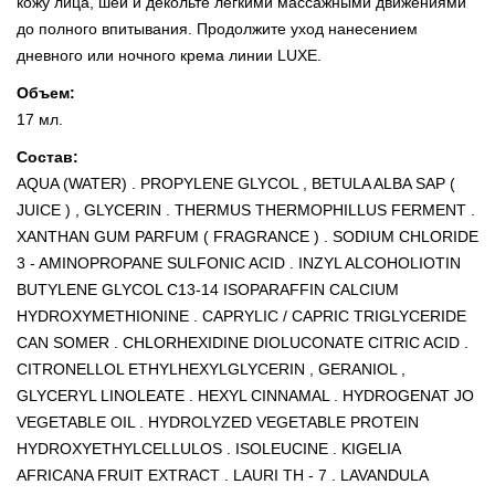
кожу лица, шеи и декольте лёгкими массажными движениями
до полного впитывания. Продолжите уход нанесением
дневного или ночного крема линии LUXE.
Объем:
17 мл.
Состав:
AQUA (WATER) . PROPYLENE GLYCOL , BETULA ALBA SAP (
JUICE ) , GLYCERIN . THERMUS THERMOPHILLUS FERMENT .
XANTHAN GUM PARFUM ( FRAGRANCE ) . SODIUM CHLORIDE
3 - AMINOPROPANE SULFONIC ACID . INZYL ALCOHOLIOTIN
BUTYLENE GLYCOL C13-14 ISOPARAFFIN CALCIUM
HYDROXYMETHIONINE . CAPRYLIC / CAPRIC TRIGLYCERIDE
CAN SOMER . CHLORHEXIDINE DIOLUCONATE CITRIC ACID .
CITRONELLOL ETHYLHEXYLGLYCERIN , GERANIOL ,
GLYCERYL LINOLEATE . HEXYL CINNAMAL . HYDROGENAT JO
VEGETABLE OIL . HYDROLYZED VEGETABLE PROTEIN
HYDROXYETHYLCELLULOS . ISOLEUCINE . KIGELIA
AFRICANA FRUIT EXTRACT . LAURI TH - 7 . LAVANDULA