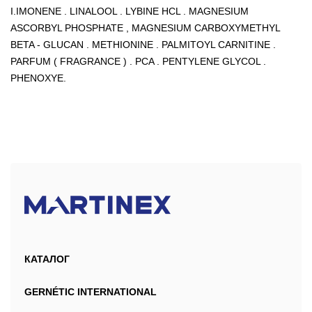
I.IMONENE . LINALOOL . LYBINE HCL . MAGNESIUM
ASCORBYL PHOSPHATE , MAGNESIUM CARBOXYMETHYL
BETA - GLUCAN . METHIONINE . PALMITOYL CARNITINE .
PARFUM ( FRAGRANCE ) . PCA . PENTYLENE GLYCOL .
PHENOXYE.
КАТАЛОГ
GERNÉTIC INTERNATIONAL