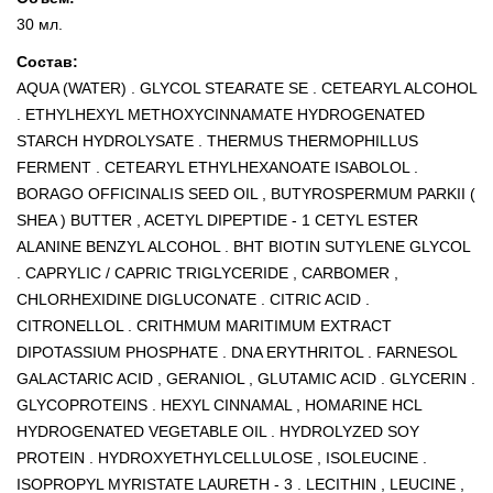
30 мл.
Состав:
AQUA (WATER) . GLYCOL STEARATE SE . CETEARYL ALCOHOL
. ETHYLHEXYL METHOXYCINNAMATE HYDROGENATED
STARCH HYDROLYSATE . THERMUS THERMOPHILLUS
FERMENT . CETEARYL ETHYLHEXANOATE ISABOLOL .
BORAGO OFFICINALIS SEED OIL , BUTYROSPERMUM PARKII (
SHEA ) BUTTER , ACETYL DIPEPTIDE - 1 CETYL ESTER
ALANINE BENZYL ALCOHOL . BHT BIOTIN SUTYLENE GLYCOL
. CAPRYLIC / CAPRIC TRIGLYCERIDE , CARBOMER ,
CHLORHEXIDINE DIGLUCONATE . CITRIC ACID .
CITRONELLOL . CRITHMUM MARITIMUM EXTRACT
DIPOTASSIUM PHOSPHATE . DNA ERYTHRITOL . FARNESOL
GALACTARIC ACID , GERANIOL , GLUTAMIC ACID . GLYCERIN .
GLYCOPROTEINS . HEXYL CINNAMAL , HOMARINE HCL
HYDROGENATED VEGETABLE OIL . HYDROLYZED SOY
PROTEIN . HYDROXYETHYLCELLULOSE , ISOLEUCINE .
ISOPROPYL MYRISTATE LAURETH - 3 . LECITHIN , LEUCINE ,